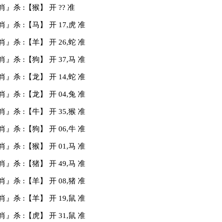
』杀 :【猴】 开 ?? 准
』杀 :【马】 开 17,虎 准
』杀 :【羊】 开 26,蛇 准
』杀 :【狗】 开 37,马 准
』杀 :【龙】 开 14,蛇 准
』杀 :【龙】 开 04,兔 准
』杀 :【牛】 开 35,猴 准
』杀 :【狗】 开 06,牛 准
』杀 :【猴】 开 01,马 准
』杀 :【猪】 开 49,马 准
』杀 :【羊】 开 08,猪 准
』杀 :【羊】 开 19,鼠 准
』杀 :【虎】 开 31,鼠 准