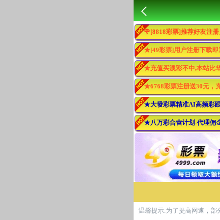
🌹[8818彩票]推荐好友注
★[49彩票]用户注册下载即
★充值买澳彩不中,本站比华
★6768彩票注册送30元，
★大發彩票精准AI高频彩跟
★八万彩合营计划-代理佣金
温馨提示:为了提高网速，部