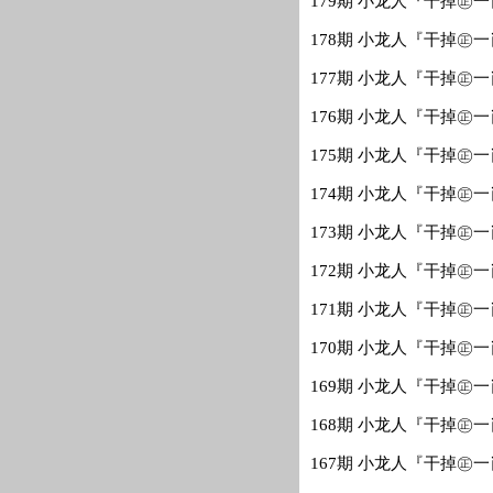
179期 小龙人『干掉㊣一肖
178期 小龙人『干掉㊣一肖
177期 小龙人『干掉㊣一肖
176期 小龙人『干掉㊣一肖
175期 小龙人『干掉㊣一肖
174期 小龙人『干掉㊣一肖
173期 小龙人『干掉㊣一肖
172期 小龙人『干掉㊣一肖
171期 小龙人『干掉㊣一肖
170期 小龙人『干掉㊣一肖
169期 小龙人『干掉㊣一肖
168期 小龙人『干掉㊣一肖
167期 小龙人『干掉㊣一肖