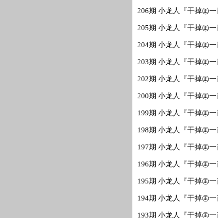
206期 小龙人『干掉㊣一肖
205期 小龙人『干掉㊣一肖
204期 小龙人『干掉㊣一肖
203期 小龙人『干掉㊣一肖
202期 小龙人『干掉㊣一肖
200期 小龙人『干掉㊣一肖
199期 小龙人『干掉㊣一肖
198期 小龙人『干掉㊣一肖
197期 小龙人『干掉㊣一肖
196期 小龙人『干掉㊣一肖
195期 小龙人『干掉㊣一肖
194期 小龙人『干掉㊣一肖
193期 小龙人『干掉㊣一肖