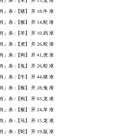
』杀 :【羊】 开 15,龙 准
』杀 :【猪】 开 18,牛 准
』杀 :【猴】 开 14,蛇 准
』杀 :【羊】 开 10,鸡 准
』杀 :【虎】 开 26,蛇 准
』杀 :【狗】 开 41,虎 准
』杀 :【兔】 开 26,蛇 准
』杀 :【牛】 开 44,猪 准
』杀 :【猴】 开 28,兔 准
』杀 :【狗】 开 03,龙 准
』杀 :【猴】 开 24,羊 准
』杀 :【马】 开 15,龙 准
』杀 :【蛇】 开 19,鼠 准