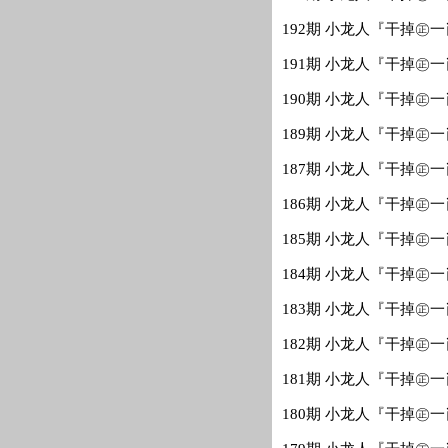
192期 小龙人『干掉㊣一肖
191期 小龙人『干掉㊣一肖
190期 小龙人『干掉㊣一肖
189期 小龙人『干掉㊣一肖
187期 小龙人『干掉㊣一肖
186期 小龙人『干掉㊣一肖
185期 小龙人『干掉㊣一肖
184期 小龙人『干掉㊣一肖
183期 小龙人『干掉㊣一肖
182期 小龙人『干掉㊣一肖
181期 小龙人『干掉㊣一肖
180期 小龙人『干掉㊣一肖