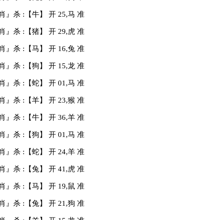
』杀 :【牛】 开 25,马 准
』杀 :【猪】 开 29,虎 准
』杀 :【马】 开 16,兔 准
』杀 :【狗】 开 15,龙 准
』杀 :【蛇】 开 01,马 准
』杀 :【羊】 开 23,猴 准
』杀 :【牛】 开 36,羊 准
』杀 :【狗】 开 01,马 准
』杀 :【蛇】 开 24,羊 准
』杀 :【兔】 开 41,虎 准
』杀 :【马】 开 19,鼠 准
』杀 :【兔】 开 21,狗 准