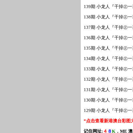
139期 小龙人『干掉㊣一肖
138期 小龙人『干掉㊣一肖
137期 小龙人『干掉㊣一肖
136期 小龙人『干掉㊣一肖
135期 小龙人『干掉㊣一肖
134期 小龙人『干掉㊣一肖
133期 小龙人『干掉㊣一肖
132期 小龙人『干掉㊣一肖
131期 小龙人『干掉㊣一肖
130期 小龙人『干掉㊣一肖
129期 小龙人『干掉㊣一肖
*点击查看新港澳台彩图
记住网址:
４
８
K
．ME 