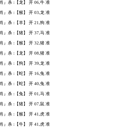
』杀 :【龙】 开 06,牛 准
』杀 :【猴】 开 03,龙 准
』杀 :【羊】 开 21,狗 准
』杀 :【猪】 开 37,马 准
』杀 :【猴】 开 32,猪 准
』杀 :【龙】 开 08,猪 准
』杀 :【狗】 开 39,龙 准
』杀 :【蛇】 开 16,兔 准
』杀 :【蛇】 开 40,兔 准
』杀 :【兔】 开 01,马 准
』杀 :【猪】 开 07,鼠 准
』杀 :【猴】 开 41,虎 准
』杀 :【牛】 开 41,虎 准