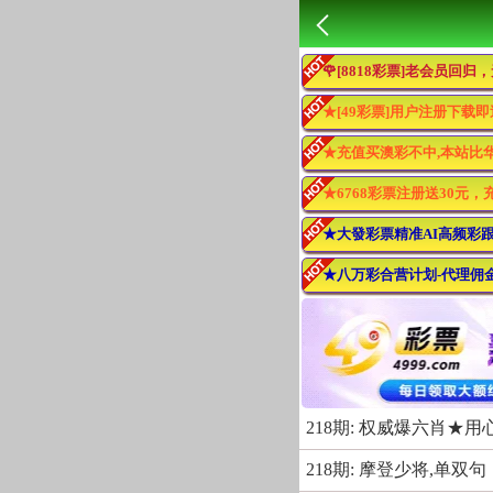
🌹[8818彩票]老会员回
★[49彩票]用户注册下载即
★充值买澳彩不中,本站比华
★6768彩票注册送30元，
★大發彩票精准AI高频彩跟
★八万彩合营计划-代理佣金
218期: 权威爆六肖★
218期: 摩登少将,单