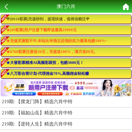
澳门六肖
🌹[8818彩票]充值秒到，提现快速，值得信赖注🌹
★[49彩票]用户注册下载即送最高19999元
★充值买澳彩不中,本站比华强北还强的实力最高包赔100%~
★6768彩票注册送30元，充值送100%，满月送88元。
★大發彩票精准AI高频彩跟投，包赔3000元！
★八万彩合营计划-代理佣金70%,高额佣金轻松赚
219期: 【摆龙门阵】精选六肖中特
219期: 【福如山岳】精选六肖中特
219期: 【逆转人生】精选六肖中特