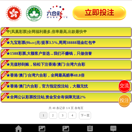
🌹[凤凰彩票]全网福利最多,倍率最高,出款最快🌹
★九宝彩票(9b.cc)充/提享3.5%,周周38888现金红包🌹
★1588彩票,大额客户首选→我们不赚钱，只做信誉
★充值秒到账，轻松下注香港/澳门/台湾六合彩
★香港/澳门/台湾六合彩，全网最高赔率48.8倍
交流
★香港/澳门六合彩，官方指定投注站，大额无忧
★全网公认彩票投注站,资金安全有保障充送2%
投注
共 48 条记录 1/4 页 条每页
1
2
3
4
下一页