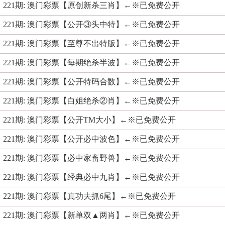
221期: 澳门彩票【原创新杀三肖】←※已免费公开
221期: 澳门彩票【公开③头中特】←※已免费公开
221期: 澳门彩票【至尊不出特版】←※已免费公开
221期: 澳门彩票【每期绝杀半波】←※已免费公开
221期: 澳门彩票【公开特码合数】←※已免费公开
221期: 澳门彩票【白姐绝杀②肖】←※已免费公开
221期: 澳门彩票【公开TM大小】←※已免费公开
221期: 澳门彩票【公开必中波色】←※已免费公开
221期: 澳门彩票【必中家畜野兽】←※已免费公开
221期: 澳门彩票【经典必中九肖】←※已免费公开
221期: 澳门彩票【真功夫抓6尾】←※已免费公开
221期: 澳门彩票【新单双▲两肖】←※已免费公开