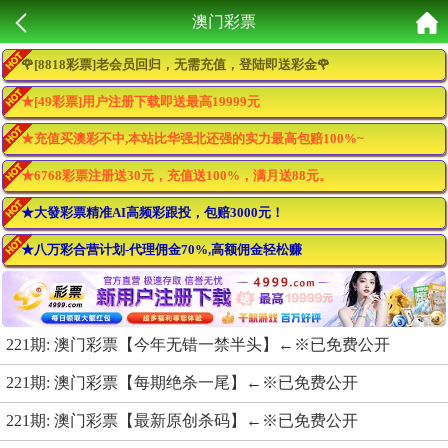
澳门彩票
🌹[8818彩票]老会员回归，无需充值，登陆即送彩金🌹
★[49彩票]用户注册下载即送最高19999元
★充值买澳彩不中,本站比华强北还强的实力最高包赔100%~
★6768彩票注册送30元，充值送100%，满月送88元。
★大發彩票精准AI高频彩跟投，包赔3000元！
★八万彩合营计划-代理佣金70%,高额佣金轻松赚
221期: 澳门彩票【今年无错一禁半头】←※已免费公开
221期: 澳门彩票【每期绝杀一尾】←※已免费公开
221期: 澳门彩票【最新原创杀码】←※已免费公开