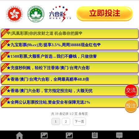
🌹[凤凰彩票]你的发财之道 机会靠你把握🌹
★九宝彩票(9b.cc)充/提享3.5%,周周38888现金红包🌹
★1588彩票,大额客户首选→我们不赚钱，只做信誉
★充值秒到账，轻松下注香港/澳门/台湾六合彩
★香港/澳门/台湾六合彩，全网最高赔率48.8倍
交流
★香港/澳门六合彩，官方指定投注站，大额无忧
★全网公认彩票投注站,资金安全有保障充送2%
投注
共 19 条记录 1/2 页 条每页
1
2
下一页