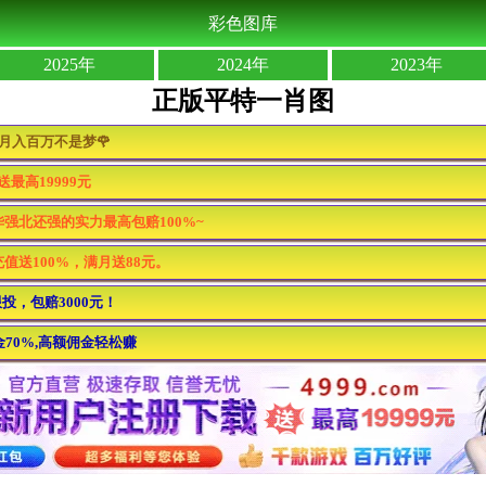
彩色图库
2025年
2024年
2023年
正版平特一肖图
册月入百万不是梦🌹
送最高19999元
强北还强的实力最高包赔100%~
充值送100%，满月送88元。
投，包赔3000元！
70%,高额佣金轻松赚