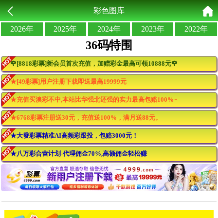
彩色图库
2026年
2025年
2024年
2023年
2022年
36码特围
🌹[8818彩票]新会员首次充值，加赠彩金最高可领10888元🌹
★[49彩票]用户注册下载即送最高19999元
★充值买澳彩不中,本站比华强北还强的实力最高包赔100%~
★6768彩票注册送30元，充值送100%，满月送88元。
★大發彩票精准AI高频彩跟投，包赔3000元！
★八万彩合营计划-代理佣金70%,高额佣金轻松赚