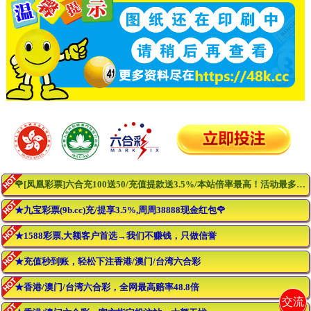
🌹[凤凰彩票]六合充100送50/充值提款送3.5%/本站倍率最高！活动最多！🌹
★九宝彩票(9b.cc)充/提享3.5%,周周38888现金红包🌹
★1588彩票,大额客户首选→我们不赚钱，只做信誉
★充值秒到账，轻松下注香港/澳门/台湾六合彩
★香港/澳门/台湾六合彩，全网最高赔率48.8倍
交流