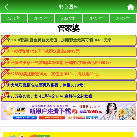
彩色图库
2026年
2025年
2024年
2023年
2022年
管家婆
🌹[8818彩票]新会员首次充值，加赠彩金最高可领10888元🌹
★[49彩票]用户注册下载即送最高19999元
★充值买澳彩不中,本站比华强北还强的实力最高包赔100%~
★6768彩票注册送30元，充值送100%，满月送88元。
★大發彩票精准AI高频彩跟投，包赔3000元！
★八万彩合营计划-代理佣金70%,高额佣金轻松赚