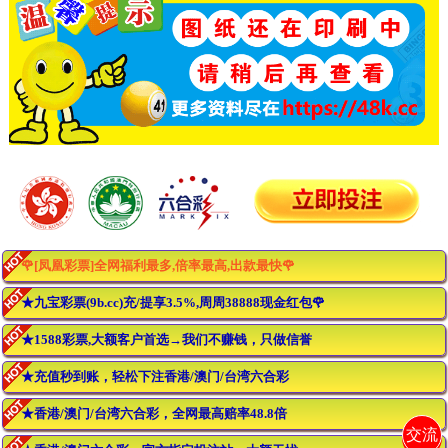
🌹[凤凰彩票]全网福利最多,倍率最高,出款最快🌹
★九宝彩票(9b.cc)充/提享3.5%,周周38888现金红包🌹
★1588彩票,大额客户首选→我们不赚钱，只做信誉
★充值秒到账，轻松下注香港/澳门/台湾六合彩
★香港/澳门/台湾六合彩，全网最高赔率48.8倍
交流