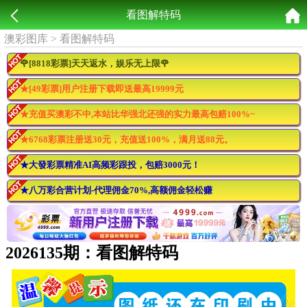
看图解特码
澳彩图库
>
看图解特码
🌹[8818彩票]天天返水，娱乐无上限🌹
★[49彩票]用户注册下载即送最高19999元
★充值买澳彩不中,本站比华强北还强的实力最高包赔100%~
★6768彩票注册送30元，充值送100%，满月送88元。
★大發彩票精准AI高频彩跟投，包赔3000元！
★八万彩合营计划-代理佣金70%,高额佣金轻松赚
2026135期：看图解特码