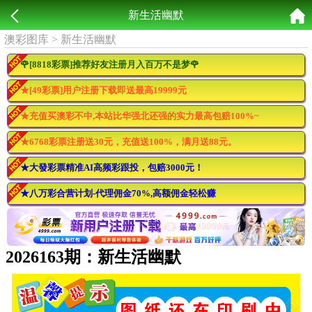
新生活幽默
澳彩图库
>
新生活幽默
🌹[8818彩票]推荐好友注册月入百万不是梦🌹
★[49彩票]用户注册下载即送最高19999元
★充值买澳彩不中,本站比华强北还强的实力最高包赔100%~
★6768彩票注册送30元，充值送100%，满月送88元。
★大發彩票精准AI高频彩跟投，包赔3000元！
★八万彩合营计划-代理佣金70%,高额佣金轻松赚
2026163期：新生活幽默