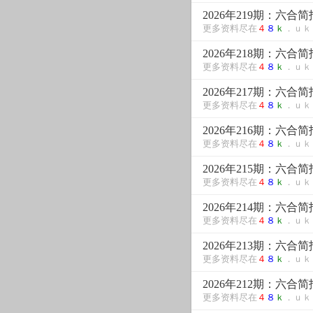
2026年219期：六合
更多资料尽在
４
８
ｋ
．ｕｋ
2026年218期：六合
更多资料尽在
４
８
ｋ
．ｕｋ
2026年217期：六合
更多资料尽在
４
８
ｋ
．ｕｋ
2026年216期：六合
更多资料尽在
４
８
ｋ
．ｕｋ
2026年215期：六合
更多资料尽在
４
８
ｋ
．ｕｋ
2026年214期：六合
更多资料尽在
４
８
ｋ
．ｕｋ
2026年213期：六合
更多资料尽在
４
８
ｋ
．ｕｋ
2026年212期：六合
更多资料尽在
４
８
ｋ
．ｕｋ