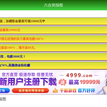
六合简报图
充值，加赠彩金最高可领10888元🌹
送最高19999元
强北还强的实力最高包赔100%~
充值送100%，满月送88元。
投，包赔3000元！
70%,高额佣金轻松赚
简报图