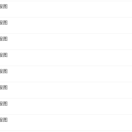
简报图
简报图
简报图
简报图
简报图
简报图
简报图
简报图