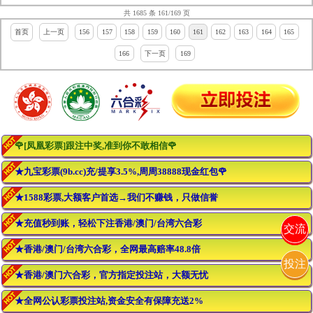
共 1685 条 161/169 页
首页
上一页
156
157
158
159
160
161
162
163
164
165
166
下一页
169
🌹[凤凰彩票]跟注中奖,准到你不敢相信🌹
★九宝彩票(9b.cc)充/提享3.5%,周周38888现金红包🌹
★1588彩票,大额客户首选→我们不赚钱，只做信誉
★充值秒到账，轻松下注香港/澳门/台湾六合彩
交流
★香港/澳门/台湾六合彩，全网最高赔率48.8倍
投注
★香港/澳门六合彩，官方指定投注站，大额无忧
★全网公认彩票投注站,资金安全有保障充送2%