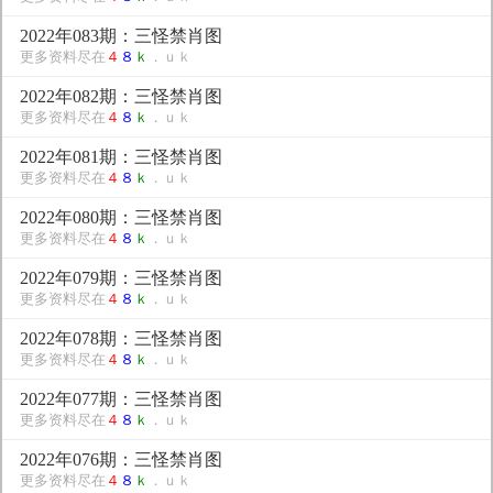
2022年083期：三怪禁肖图
更多资料尽在
４
８
ｋ
．ｕｋ
2022年082期：三怪禁肖图
更多资料尽在
４
８
ｋ
．ｕｋ
2022年081期：三怪禁肖图
更多资料尽在
４
８
ｋ
．ｕｋ
2022年080期：三怪禁肖图
更多资料尽在
４
８
ｋ
．ｕｋ
2022年079期：三怪禁肖图
更多资料尽在
４
８
ｋ
．ｕｋ
2022年078期：三怪禁肖图
更多资料尽在
４
８
ｋ
．ｕｋ
2022年077期：三怪禁肖图
更多资料尽在
４
８
ｋ
．ｕｋ
2022年076期：三怪禁肖图
更多资料尽在
４
８
ｋ
．ｕｋ