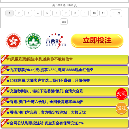
共 1685 条 1/169 页
1
2
3
4
5
6
7
8
9
10
11
下一页
169
🌹[凤凰彩票]跟注中奖,准到你不敢相信🌹
★九宝彩票(9b.cc)充/提享3.5%,周周38888现金红包🌹
★1588彩票,大额客户首选→我们不赚钱，只做信誉
★充值秒到账，轻松下注香港/澳门/台湾六合彩
交流
★香港/澳门/台湾六合彩，全网最高赔率48.8倍
投注
★香港/澳门六合彩，官方指定投注站，大额无忧
★全网公认彩票投注站,资金安全有保障充送2%