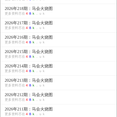
2026年218期：马会火烧图
更多资料尽在
４
８
ｋ
．ｕｋ
2026年217期：马会火烧图
更多资料尽在
４
８
ｋ
．ｕｋ
2026年216期：马会火烧图
更多资料尽在
４
８
ｋ
．ｕｋ
2026年215期：马会火烧图
更多资料尽在
４
８
ｋ
．ｕｋ
2026年214期：马会火烧图
更多资料尽在
４
８
ｋ
．ｕｋ
2026年213期：马会火烧图
更多资料尽在
４
８
ｋ
．ｕｋ
2026年212期：马会火烧图
更多资料尽在
４
８
ｋ
．ｕｋ
2026年211期：马会火烧图
更多资料尽在
４
８
ｋ
．ｕｋ