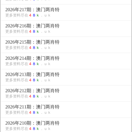
2026年217期：澳门两肖特
更多资料尽在
４
８
ｋ
．ｕｋ
2026年216期：澳门两肖特
更多资料尽在
４
８
ｋ
．ｕｋ
2026年215期：澳门两肖特
更多资料尽在
４
８
ｋ
．ｕｋ
2026年214期：澳门两肖特
更多资料尽在
４
８
ｋ
．ｕｋ
2026年213期：澳门两肖特
更多资料尽在
４
８
ｋ
．ｕｋ
2026年212期：澳门两肖特
更多资料尽在
４
８
ｋ
．ｕｋ
2026年211期：澳门两肖特
更多资料尽在
４
８
ｋ
．ｕｋ
2026年210期：澳门两肖特
更多资料尽在
４
８
ｋ
．ｕｋ