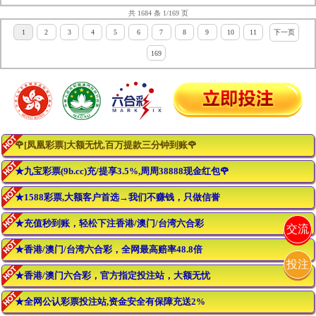
共 1684 条 1/169 页
1
2
3
4
5
6
7
8
9
10
11
下一页
169
🌹[凤凰彩票]大额无忧,百万提款三分钟到账🌹
★九宝彩票(9b.cc)充/提享3.5%,周周38888现金红包🌹
★1588彩票,大额客户首选→我们不赚钱，只做信誉
★充值秒到账，轻松下注香港/澳门/台湾六合彩
交流
★香港/澳门/台湾六合彩，全网最高赔率48.8倍
投注
★香港/澳门六合彩，官方指定投注站，大额无忧
★全网公认彩票投注站,资金安全有保障充送2%