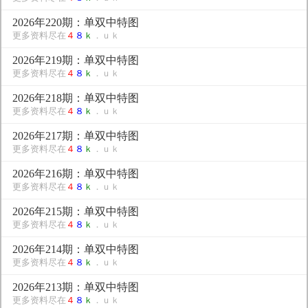
2026年220期：单双中特图
更多资料尽在
４
８
ｋ
．ｕｋ
2026年219期：单双中特图
更多资料尽在
４
８
ｋ
．ｕｋ
2026年218期：单双中特图
更多资料尽在
４
８
ｋ
．ｕｋ
2026年217期：单双中特图
更多资料尽在
４
８
ｋ
．ｕｋ
2026年216期：单双中特图
更多资料尽在
４
８
ｋ
．ｕｋ
2026年215期：单双中特图
更多资料尽在
４
８
ｋ
．ｕｋ
2026年214期：单双中特图
更多资料尽在
４
８
ｋ
．ｕｋ
2026年213期：单双中特图
更多资料尽在
４
８
ｋ
．ｕｋ