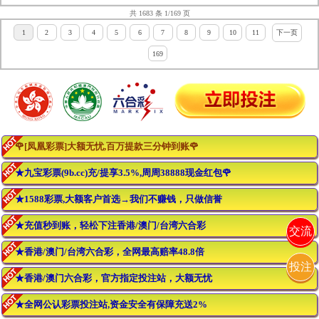
共 1683 条 1/169 页
1
2
3
4
5
6
7
8
9
10
11
下一页
169
🌹[凤凰彩票]大额无忧,百万提款三分钟到账🌹
★九宝彩票(9b.cc)充/提享3.5%,周周38888现金红包🌹
★1588彩票,大额客户首选→我们不赚钱，只做信誉
★充值秒到账，轻松下注香港/澳门/台湾六合彩
交流
★香港/澳门/台湾六合彩，全网最高赔率48.8倍
投注
★香港/澳门六合彩，官方指定投注站，大额无忧
★全网公认彩票投注站,资金安全有保障充送2%