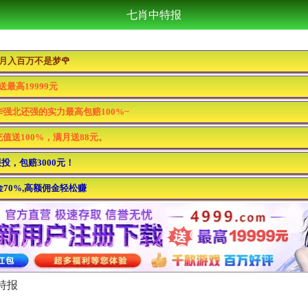
七肖中特报
册月入百万不是梦🌹
送最高19999元
强北还强的实力最高包赔100%~
充值送100%，满月送88元。
投，包赔3000元！
70%,高额佣金轻松赚
中特报