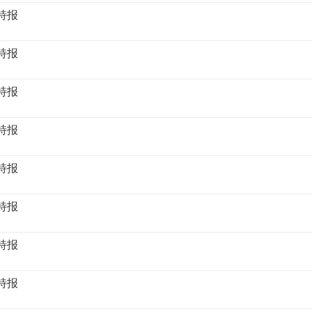
中特报
中特报
中特报
中特报
中特报
中特报
中特报
中特报