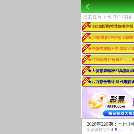
澳彩图库
> 七肖中特报
🌹[8818彩票]推荐好友注
★[49彩票]用户注册下载即
★充值买澳彩不中,本站比华
★6768彩票注册送30元，
★大發彩票精准AI高频彩跟
★八万彩合营计划-代理佣金
2026年220期：七肖
更多资料尽在
４
８
ｋ
．ｕｋ