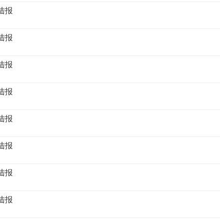
大陆报
大陆报
大陆报
大陆报
大陆报
大陆报
大陆报
大陆报