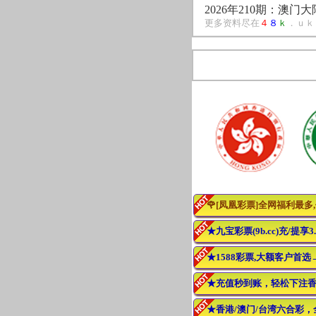
2026年210期：澳门
更多资料尽在
４
８
ｋ
．ｕｋ
🌹[凤凰彩票]全网福利最多
★九宝彩票(9b.cc)充/提享3
★1588彩票,大额客户首
★充值秒到账，轻松下注香
★香港/澳门/台湾六合彩，