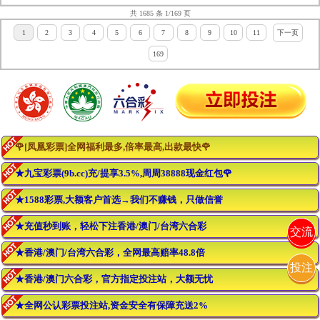
共 1685 条 1/169 页
1
2
3
4
5
6
7
8
9
10
11
下一页
169
🌹[凤凰彩票]全网福利最多,倍率最高,出款最快🌹
★九宝彩票(9b.cc)充/提享3.5%,周周38888现金红包🌹
★1588彩票,大额客户首选→我们不赚钱，只做信誉
★充值秒到账，轻松下注香港/澳门/台湾六合彩
交流
★香港/澳门/台湾六合彩，全网最高赔率48.8倍
投注
★香港/澳门六合彩，官方指定投注站，大额无忧
★全网公认彩票投注站,资金安全有保障充送2%