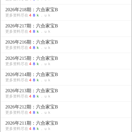
2026年218期：六合家宝B
更多资料尽在
４
８
ｋ
．ｕｋ
2026年217期：六合家宝B
更多资料尽在
４
８
ｋ
．ｕｋ
2026年216期：六合家宝B
更多资料尽在
４
８
ｋ
．ｕｋ
2026年215期：六合家宝B
更多资料尽在
４
８
ｋ
．ｕｋ
2026年214期：六合家宝B
更多资料尽在
４
８
ｋ
．ｕｋ
2026年213期：六合家宝B
更多资料尽在
４
８
ｋ
．ｕｋ
2026年212期：六合家宝B
更多资料尽在
４
８
ｋ
．ｕｋ
2026年211期：六合家宝B
更多资料尽在
４
８
ｋ
．ｕｋ