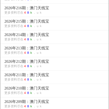
2026年216期：澳门天线宝
更多资料尽在
４
８
ｋ
．ｕｋ
2026年215期：澳门天线宝
更多资料尽在
４
８
ｋ
．ｕｋ
2026年214期：澳门天线宝
更多资料尽在
４
８
ｋ
．ｕｋ
2026年213期：澳门天线宝
更多资料尽在
４
８
ｋ
．ｕｋ
2026年212期：澳门天线宝
更多资料尽在
４
８
ｋ
．ｕｋ
2026年211期：澳门天线宝
更多资料尽在
４
８
ｋ
．ｕｋ
2026年210期：澳门天线宝
更多资料尽在
４
８
ｋ
．ｕｋ
2026年209期：澳门天线宝
更多资料尽在
４
８
ｋ
．ｕｋ