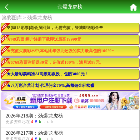
劲爆龙虎榜
澳彩图库
> 劲爆龙虎榜
🌹[8818彩票]老会员回归，无需充值，登陆即送彩金🌹
★[49彩票]用户注册下载即送最高19999元
★充值买澳彩不中,本站比华强北还强的实力最高包赔100%~
★6768彩票注册送30元，充值送100%，满月送88元。
★大發彩票精准AI高频彩跟投，包赔3000元！
★八万彩合营计划-代理佣金70%,高额佣金轻松赚
2026年218期：劲爆龙虎榜
更多资料尽在
４
８
ｋ
．ｕｋ
2026年217期：劲爆龙虎榜
更多资料尽在
４
８
ｋ
．ｕｋ