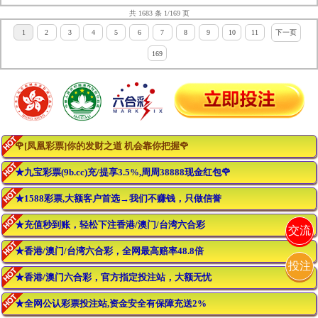
共 1683 条 1/169 页
1
2
3
4
5
6
7
8
9
10
11
下一页
169
🌹[凤凰彩票]你的发财之道 机会靠你把握🌹
★九宝彩票(9b.cc)充/提享3.5%,周周38888现金红包🌹
★1588彩票,大额客户首选→我们不赚钱，只做信誉
★充值秒到账，轻松下注香港/澳门/台湾六合彩
交流
★香港/澳门/台湾六合彩，全网最高赔率48.8倍
投注
★香港/澳门六合彩，官方指定投注站，大额无忧
★全网公认彩票投注站,资金安全有保障充送2%