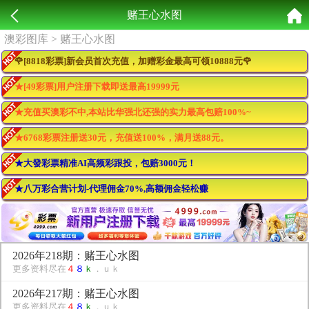
赌王心水图
澳彩图库
> 赌王心水图
🌹[8818彩票]新会员首次充值，加赠彩金最高可领10888元🌹
★[49彩票]用户注册下载即送最高19999元
★充值买澳彩不中,本站比华强北还强的实力最高包赔100%~
★6768彩票注册送30元，充值送100%，满月送88元。
★大發彩票精准AI高频彩跟投，包赔3000元！
★八万彩合营计划-代理佣金70%,高额佣金轻松赚
2026年218期：赌王心水图
更多资料尽在
４
８
ｋ
．ｕｋ
2026年217期：赌王心水图
更多资料尽在
４
８
ｋ
．ｕｋ