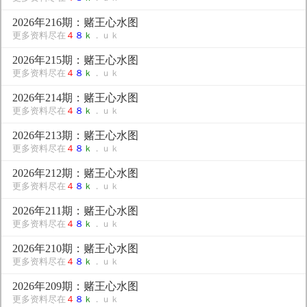
2026年216期：赌王心水图
更多资料尽在
４
８
ｋ
．ｕｋ
2026年215期：赌王心水图
更多资料尽在
４
８
ｋ
．ｕｋ
2026年214期：赌王心水图
更多资料尽在
４
８
ｋ
．ｕｋ
2026年213期：赌王心水图
更多资料尽在
４
８
ｋ
．ｕｋ
2026年212期：赌王心水图
更多资料尽在
４
８
ｋ
．ｕｋ
2026年211期：赌王心水图
更多资料尽在
４
８
ｋ
．ｕｋ
2026年210期：赌王心水图
更多资料尽在
４
８
ｋ
．ｕｋ
2026年209期：赌王心水图
更多资料尽在
４
８
ｋ
．ｕｋ