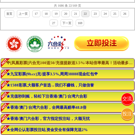
共 1686 条 22/169 页
首页
上一页
17
18
19
20
21
22
23
24
25
26
27
下一页
169
🌹[凤凰彩票]六合充100送50/充值提款送3.5%/本站倍率最高！活动最多！🌹
★九宝彩票(9b.cc)充/提享3.5%,周周38888现金红包🌹
★1588彩票,大额客户首选→我们不赚钱，只做信誉
★充值秒到账，轻松下注香港/澳门/台湾六合彩
交流
★香港/澳门/台湾六合彩，全网最高赔率48.8倍
投注
★香港/澳门六合彩，官方指定投注站，大额无忧
★全网公认彩票投注站,资金安全有保障充送2%