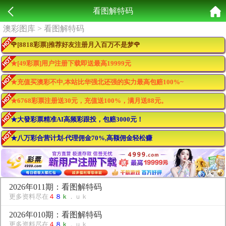
看图解特码
澳彩图库
> 看图解特码
🌹[8818彩票]推荐好友注册月入百万不是梦🌹
★[49彩票]用户注册下载即送最高19999元
★充值买澳彩不中,本站比华强北还强的实力最高包赔100%~
★6768彩票注册送30元，充值送100%，满月送88元。
★大發彩票精准AI高频彩跟投，包赔3000元！
★八万彩合营计划-代理佣金70%,高额佣金轻松赚
2026年011期：看图解特码
更多资料尽在
４
８
ｋ
．ｕｋ
2026年010期：看图解特码
更多资料尽在
４
８
ｋ
．ｕｋ