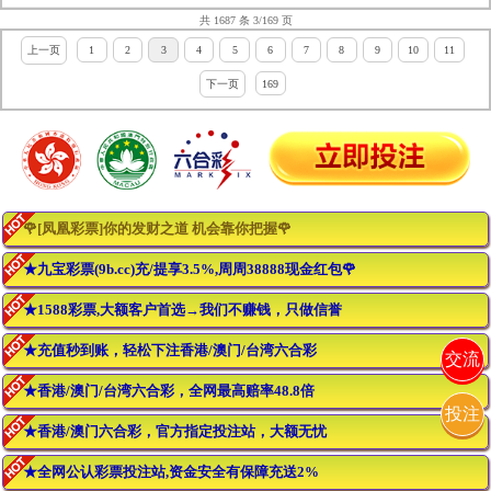
共 1687 条 3/169 页
上一页
1
2
3
4
5
6
7
8
9
10
11
下一页
169
🌹[凤凰彩票]你的发财之道 机会靠你把握🌹
★九宝彩票(9b.cc)充/提享3.5%,周周38888现金红包🌹
★1588彩票,大额客户首选→我们不赚钱，只做信誉
★充值秒到账，轻松下注香港/澳门/台湾六合彩
交流
★香港/澳门/台湾六合彩，全网最高赔率48.8倍
投注
★香港/澳门六合彩，官方指定投注站，大额无忧
★全网公认彩票投注站,资金安全有保障充送2%