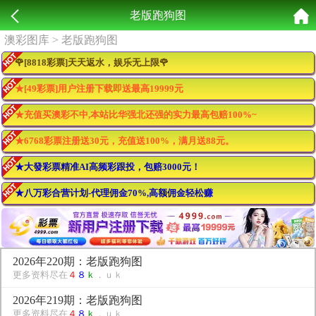
老版跑狗图
澳彩图库
> 老版跑狗图
🌹[8818彩票]天天返水，娱乐无上限🌹
★[49彩票]用户注册下载即送最高19999元
★充值买澳彩不中,本站比华强北还强的实力最高包赔100%~
★6768彩票注册送30元，充值送100%，满月送88元。
★大發彩票精准AI高频彩跟投，包赔3000元！
★八万彩合营计划-代理佣金70%,高额佣金轻松赚
2026年220期：老版跑狗图
更多资料尽在
４
８
ｋ
．ｕｋ
2026年219期：老版跑狗图
更多资料尽在
４
８
ｋ
．ｕｋ