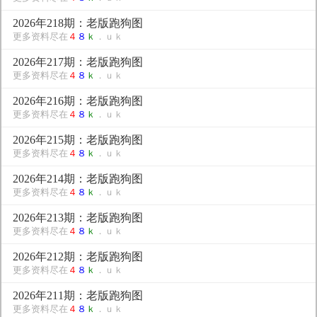
2026年218期：老版跑狗图
更多资料尽在
４
８
ｋ
．ｕｋ
2026年217期：老版跑狗图
更多资料尽在
４
８
ｋ
．ｕｋ
2026年216期：老版跑狗图
更多资料尽在
４
８
ｋ
．ｕｋ
2026年215期：老版跑狗图
更多资料尽在
４
８
ｋ
．ｕｋ
2026年214期：老版跑狗图
更多资料尽在
４
８
ｋ
．ｕｋ
2026年213期：老版跑狗图
更多资料尽在
４
８
ｋ
．ｕｋ
2026年212期：老版跑狗图
更多资料尽在
４
８
ｋ
．ｕｋ
2026年211期：老版跑狗图
更多资料尽在
４
８
ｋ
．ｕｋ