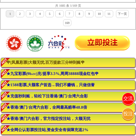
共 1685 条 1/169 页
1
2
3
4
5
6
7
8
9
10
11
下一页
169
🌹[凤凰彩票]大额无忧,百万提款三分钟到账🌹
★九宝彩票(9b.cc)充/提享3.5%,周周38888现金红包🌹
★1588彩票,大额客户首选→我们不赚钱，只做信誉
★充值秒到账，轻松下注香港/澳门/台湾六合彩
交流
★香港/澳门/台湾六合彩，全网最高赔率48.8倍
投注
★香港/澳门六合彩，官方指定投注站，大额无忧
★全网公认彩票投注站,资金安全有保障充送2%