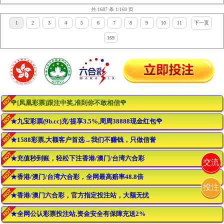
共 1687 条 1/169 页
1
2
3
4
5
6
7
8
9
10
11
下一页
169
🌹[凤凰彩票]跟注中奖,准到你不敢相信🌹
★九宝彩票(9b.cc)充/提享3.5%,周周38888现金红包🌹
★1588彩票,大额客户首选→我们不赚钱，只做信誉
★充值秒到账，轻松下注香港/澳门/台湾六合彩
交流
★香港/澳门/台湾六合彩，全网最高赔率48.8倍
投注
★香港/澳门六合彩，官方指定投注站，大额无忧
★全网公认彩票投注站,资金安全有保障充送2%