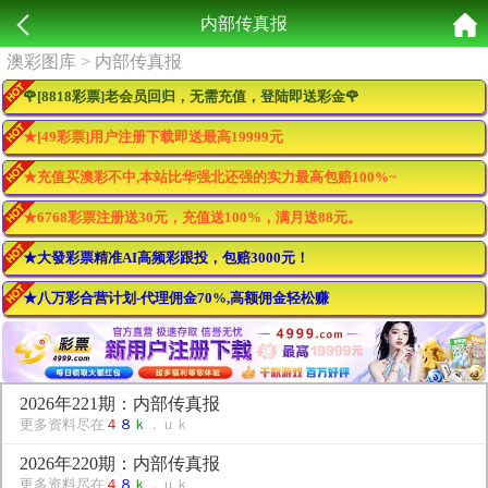
内部传真报
澳彩图库
> 内部传真报
🌹[8818彩票]老会员回归，无需充值，登陆即送彩金🌹
★[49彩票]用户注册下载即送最高19999元
★充值买澳彩不中,本站比华强北还强的实力最高包赔100%~
★6768彩票注册送30元，充值送100%，满月送88元。
★大發彩票精准AI高频彩跟投，包赔3000元！
★八万彩合营计划-代理佣金70%,高额佣金轻松赚
2026年221期：内部传真报
更多资料尽在
４
８
ｋ
．ｕｋ
2026年220期：内部传真报
更多资料尽在
４
８
ｋ
．ｕｋ