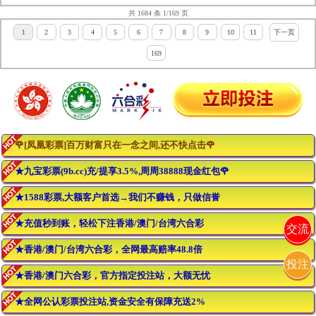
共 1684 条 1/169 页
1
2
3
4
5
6
7
8
9
10
11
下一页
169
🌹[凤凰彩票]百万财富只在一念之间,还不快点击🌹
★九宝彩票(9b.cc)充/提享3.5%,周周38888现金红包🌹
★1588彩票,大额客户首选→我们不赚钱，只做信誉
★充值秒到账，轻松下注香港/澳门/台湾六合彩
交流
★香港/澳门/台湾六合彩，全网最高赔率48.8倍
投注
★香港/澳门六合彩，官方指定投注站，大额无忧
★全网公认彩票投注站,资金安全有保障充送2%