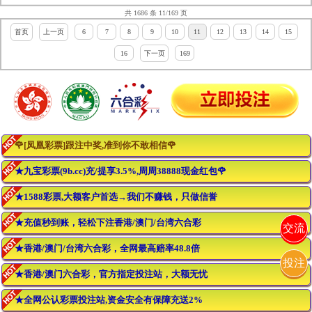
共 1686 条 11/169 页
首页
上一页
6
7
8
9
10
11
12
13
14
15
16
下一页
169
🌹[凤凰彩票]跟注中奖,准到你不敢相信🌹
★九宝彩票(9b.cc)充/提享3.5%,周周38888现金红包🌹
★1588彩票,大额客户首选→我们不赚钱，只做信誉
★充值秒到账，轻松下注香港/澳门/台湾六合彩
交流
★香港/澳门/台湾六合彩，全网最高赔率48.8倍
投注
★香港/澳门六合彩，官方指定投注站，大额无忧
★全网公认彩票投注站,资金安全有保障充送2%