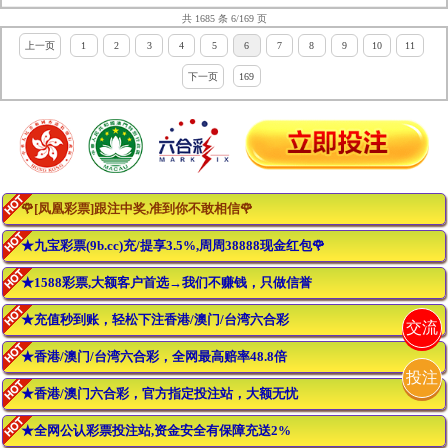
共 1685 条 6/169 页
上一页
1
2
3
4
5
6
7
8
9
10
11
下一页
169
🌹[凤凰彩票]跟注中奖,准到你不敢相信🌹
★九宝彩票(9b.cc)充/提享3.5%,周周38888现金红包🌹
★1588彩票,大额客户首选→我们不赚钱，只做信誉
★充值秒到账，轻松下注香港/澳门/台湾六合彩
交流
★香港/澳门/台湾六合彩，全网最高赔率48.8倍
投注
★香港/澳门六合彩，官方指定投注站，大额无忧
★全网公认彩票投注站,资金安全有保障充送2%